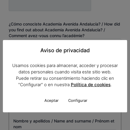
¿Cómo conociste Academia Avenida Andalucía? / How did
you find out about Academia Avenida Andalucía? /
Comment avez-vous connu l’académie?
Aviso de privacidad
Modalidad de curso / Course modality / Modalité de cours
Online / En ligne
Usamos cookies para almacenar, acceder y procesar
Presencial / Onsite / Présentiel
datos personales cuando visita este sitio web.
Puede retirar su consentimiento haciendo clic en
Contacto de emergencia /
"Configurar" o en nuestra
Política de cookies
.
Emergency contact / Personne
à contacter en cas d'urgence
Aceptar
Configurar
Nombre y apellidos / Name and surname / Prénom et
nom