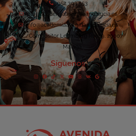
952 303 553
ele@academiaavenidaandalucia.es
info@academiaavenidaandalucia.es
C/Compositor Lehmberg Ruiz 9, 29007
Málaga
Síguenos