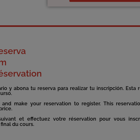
eserva
rm
éservation
io y abona tu reserva para realizar tu inscripción. Esta 
curso.
 and make your reservation to register. This reservati
price.
ivant et effectuez votre réservation pour vous inscri
final du cours.