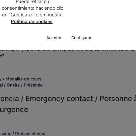
Puede retirar su
consentimiento haciendo clic
? / What shift do
Fecha de inicio / Start date / Date de début
aire vous préférez
en "Configurar" o en nuestra
Política de cookies
.
t / Cours du matin
t / Cours de
Aceptar
Configurar
ndalucía? / How did you find out about Academia Avenida Andalucí
e?
 / Modalité de cours
l / Onsite / Présentiel
encia / Emergency contact / Personne 
'urgence
rname / Prénom et nom