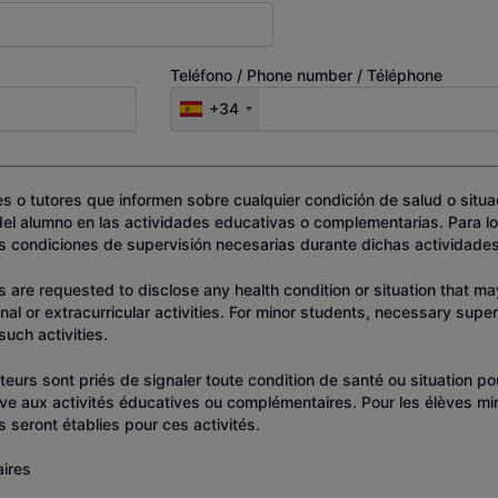
Teléfono / Phone number / Téléphone
+34
dres o tutores que informen sobre cualquier condición de salud o situ
 del alumno en las actividades educativas o complementarias. Para l
s condiciones de supervisión necesarias durante dichas actividades
 are requested to disclose any health condition or situation that ma
onal or extracurricular activities. For minor students, necessary supe
such activities.
tuteurs sont priés de signaler toute condition de santé ou situation p
'élève aux activités éducatives ou complémentaires. Pour les élèves m
 seront établies pour ces activités.
ires