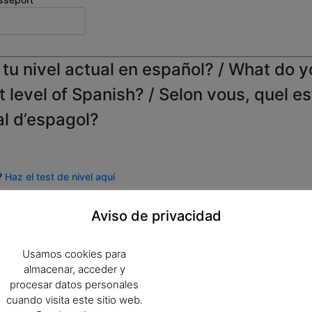
tu nivel actual en español? / What do y
t level of Spanish? / Selon vous, quel es
al d’espagol?
l?
Haz el test de nivel aquí
e level test here
?
Faites le test de niveau ici.
Aviso de privacidad
Usamos cookies para
almacenar, acceder y
/ Cours pour s'inscrire
procesar datos personales
cuando visita este sitio web.