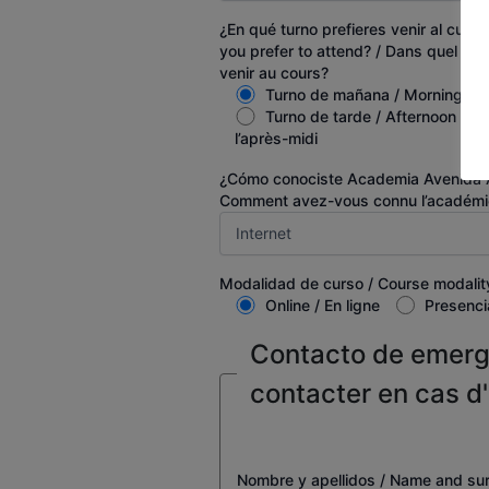
¿En qué turno prefieres venir al curso
you prefer to attend? / Dans quel hor
venir au cours?
Turno de mañana / Morning shif
Turno de tarde / Afternoon shif
l’après-midi
¿Cómo conociste Academia Avenida A
Comment avez-vous connu l’académi
Modalidad de curso / Course modality
Online / En ligne
Presencia
Contacto de emerg
contacter en cas d
Nombre y apellidos / Name and su