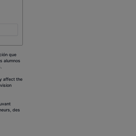
ación que
os alumnos
.
y affect the
rvision
ouvant
ineurs, des