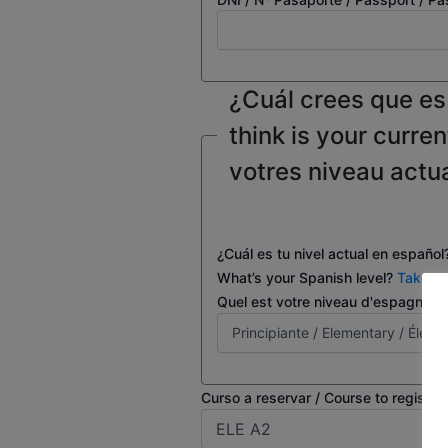
¿Cuál crees que es 
think is your curren
votres niveau actu
¿Cuál es tu nivel actual en españo
What’s your Spanish level?
Take th
Quel est votre niveau d'espagnol 
Curso a reservar / Course to register 