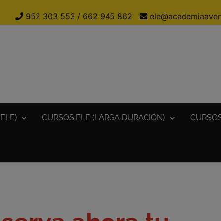
952 303 553
/
662 945 862
ele@academiaaven
ELE)
CURSOS ELE (LARGA DURACIÓN)
CURSOS