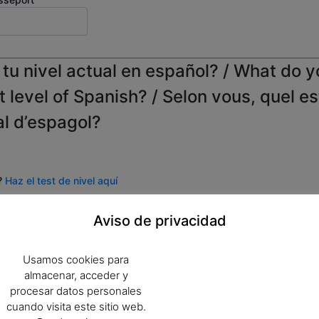
tu nivel actual en español? / What do y
t level of Spanish? / Selon vous, quel es
al d’espagol?
l?
Haz el test de nivel aquí
e level test here
?
Faites le test de niveau ici.
Aviso de privacidad
Usamos cookies para
almacenar, acceder y
/ Cours pour s'inscrire
procesar datos personales
cuando visita este sitio web.