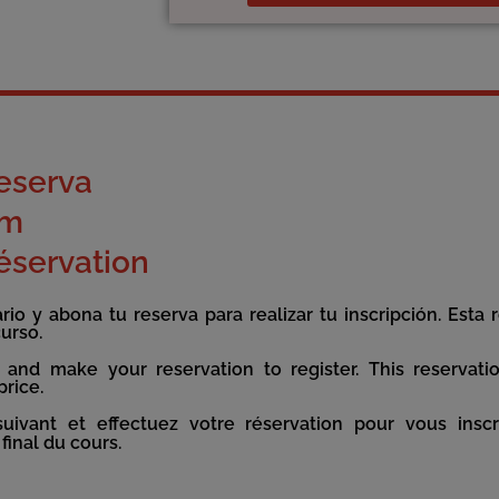
eserva
rm
éservation
io y abona tu reserva para realizar tu inscripción. Esta 
curso.
 and make your reservation to register. This reservati
price.
ivant et effectuez votre réservation pour vous inscri
final du cours.