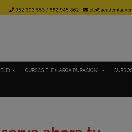
952 303 553
/
662 945 862
ele@academiaaven
ELE)
CURSOS ELE (LARGA DURACIÓN)
CURSOS