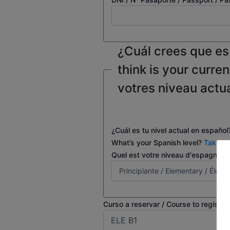
¿Cuál crees que es 
think is your curren
votres niveau actu
¿Cuál es tu nivel actual en españo
What’s your Spanish level?
Take th
Quel est votre niveau d'espagnol 
Curso a reservar / Course to register 