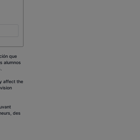
ación que
os alumnos
.
y affect the
rvision
ouvant
ineurs, des