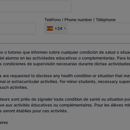
Teléfono / Phone number / Téléphone
+34
dres o tutores que informen sobre cualquier condición de salud o situ
 del alumno en las actividades educativas o complementarias. Para l
s condiciones de supervisión necesarias durante dichas actividades
 are requested to disclose any health condition or situation that ma
onal or extracurricular activities. For minor students, necessary supe
such activities.
tuteurs sont priés de signaler toute condition de santé ou situation p
'élève aux activités éducatives ou complémentaires. Pour les élèves m
 seront établies pour ces activités.
ires