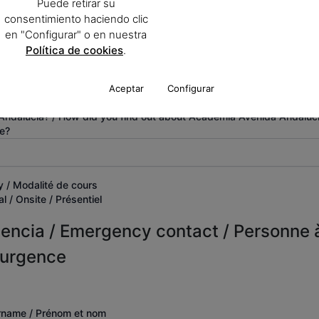
Puede retirar su
consentimiento haciendo clic
? / What shift do
Fecha de inicio / Start date / Date de début
aire vous préférez
en "Configurar" o en nuestra
Política de cookies
.
t / Cours du matin
t / Cours de
Aceptar
Configurar
ndalucía? / How did you find out about Academia Avenida Andalucí
e?
 / Modalité de cours
l / Onsite / Présentiel
encia / Emergency contact / Personne 
'urgence
rname / Prénom et nom