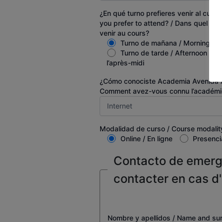
¿En qué turno prefieres venir al curso
you prefer to attend? / Dans quel hor
venir au cours?
Turno de mañana / Morning shif
Turno de tarde / Afternoon shif
l’après-midi
¿Cómo conociste Academia Avenida A
Comment avez-vous connu l’académi
Modalidad de curso / Course modality
Online / En ligne
Presencia
Contacto de emerg
contacter en cas d
Nombre y apellidos / Name and su