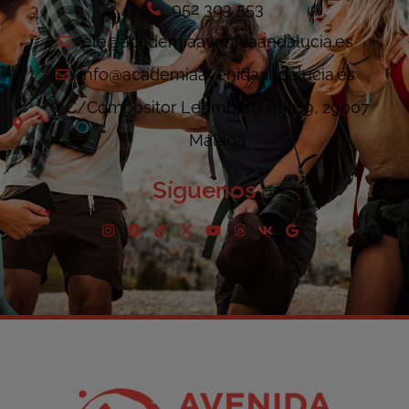
952 303 553
ele@academiaavenidaandalucia.es
info@academiaavenidaandalucia.es
C/Compositor Lehmberg Ruiz 9, 29007
Málaga
Síguenos