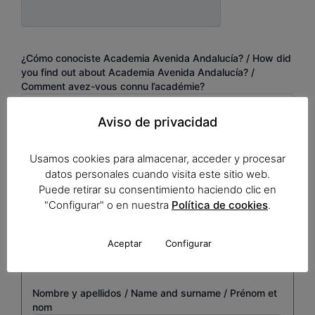
¿Cómo conociste Academia Avenida Andalucía? / How did
you find out about Academia Avenida Andalucía? /
Comment avez-vous connu l’académie?
Aviso de privacidad
Modalidad de curso / Course modality / Modalité de cours
Online / En ligne
Usamos cookies para almacenar, acceder y procesar
Presencial / Onsite / Présentiel
datos personales cuando visita este sitio web.
Puede retirar su consentimiento haciendo clic en
Contacto de emergencia /
"Configurar" o en nuestra
Política de cookies
.
Emergency contact / Personne
à contacter en cas d'urgence
Aceptar
Configurar
Nombre y apellidos / Name and surname / Prénom et
nom