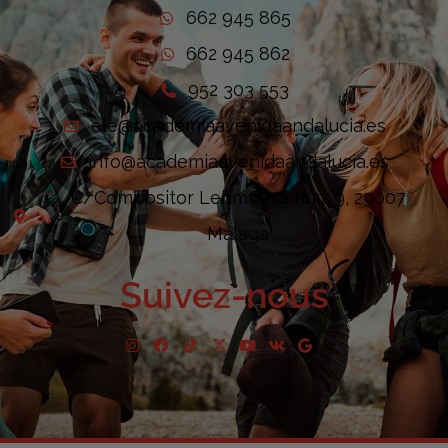
662 945 865
662 945 862
952 303 553
ele@academiaavenidaandalucia.es
info@academiaavenidaandalucia.es
C/Compositor Lehmberg Ruiz 9, 29007
Málaga
Suivez-nous