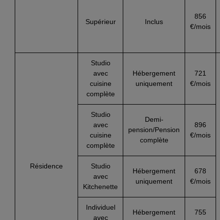
856
Supérieur
Inclus
€/mois
Studio
avec
Hébergement
721
cuisine
uniquement
€/mois
complète
Studio
Demi-
avec
896
pension/Pension
cuisine
€/mois
complète
complète
Résidence
Studio
Hébergement
678
avec
uniquement
€/mois
Kitchenette
Individuel
Hébergement
755
avec