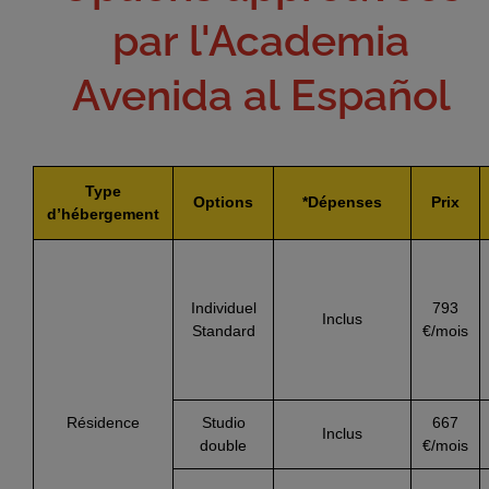
par l'Academia
Avenida al Español
Type
Options
*Dépenses
Prix
d’hébergement
Individuel
793
Inclus
Standard
€/mois
Résidence
Studio
667
Inclus
double
€/mois