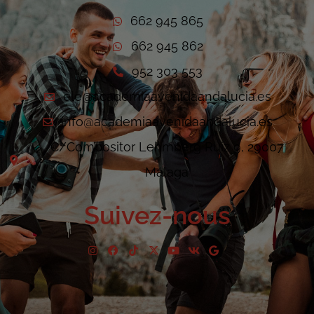
662 945 865
662 945 862
952 303 553
ele@academiaavenidaandalucia.es
info@academiaavenidaandalucia.es
C/Compositor Lehmberg Ruiz 9, 29007
Málaga
Suivez-nous