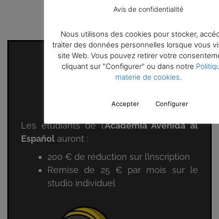
Avis de confidentialité
Nous utilisons des cookies pour stocker, accéd
traiter des données personnelles lorsque vous vi
site Web. Vous pouvez retirer votre consentem
cliquant sur "Configurer" ou dans notre
Politiq
materie de cookies
.
Xior Student Housing
Accepter
Configurer
Les étudiants de l’
Academia Avenida al
Español
auront :
200 € de réduction sur l’inscription
Remise de 25 € par mois sur le
studio individuel