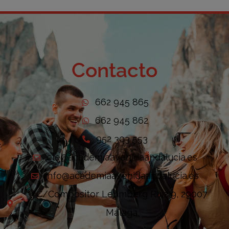
Contacto
662 945 865
662 945 862
952 303 553
ele@academiaavenidaandalucia.es
info@academiaavenidaandalucia.es
C/Compositor Lehmberg Ruiz 9, 29007
Málaga