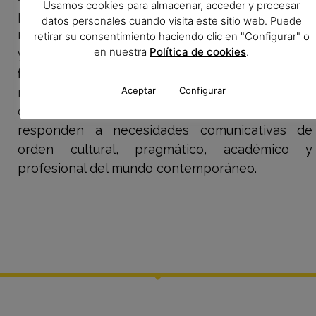
Usamos cookies para almacenar, acceder y procesar
personal y privado a través de
datos personales cuando visita este sitio web. Puede
nuestra
plataforma
, tomando en consideración
retirar su consentimiento haciendo clic en "Configurar" o
en nuestra
Política de cookies
.
y equilibradamente las evaluaciones
constantes
,
formativas
y
sumativas
en el proceso. Todos
Aceptar
Configurar
nuestros cursos están diseñados en
correspondencia con los niveles del
MCER
y
responden a necesidades comunicativas de
orden cultural, pragmático, académico y
profesional del mundo contemporáneo.