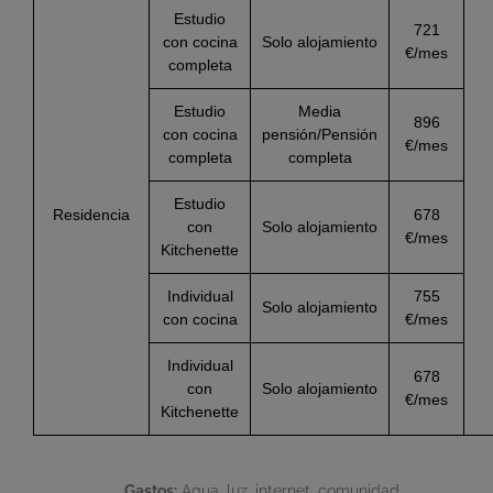
Estudio
721
con cocina
Solo alojamiento
€/mes
completa
Estudio
Media
896
con cocina
pensión/Pensión
€/mes
completa
completa
Estudio
Residencia
678
con
Solo alojamiento
€/mes
Kitchenette
Individual
755
Solo alojamiento
con cocina
€/mes
Individual
678
con
Solo alojamiento
€/mes
Kitchenette
Gastos:
Agua, luz, internet, comunidad.