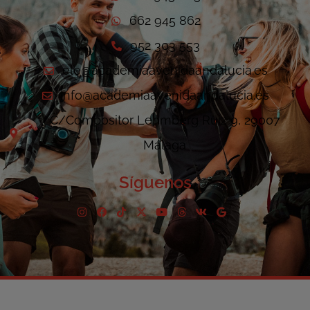
662 945 862
952 303 553
ele@academiaavenidaandalucia.es
info@academiaavenidaandalucia.es
C/Compositor Lehmberg Ruiz 9, 29007
Málaga
Síguenos