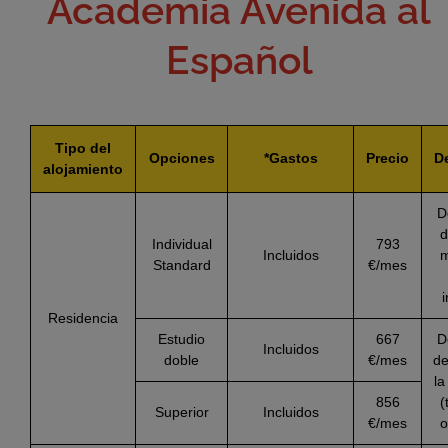
Academia Avenida al
Español
Tipo del
Opciones
*Gastos
Precio
D
alojamiento
D
d
Individual
793
Incluidos
m
Standard
€/mes
i
Residencia
Estudio
667
D
Incluidos
doble
€/mes
de
la
856
(
Superior
Incluidos
€/mes
o