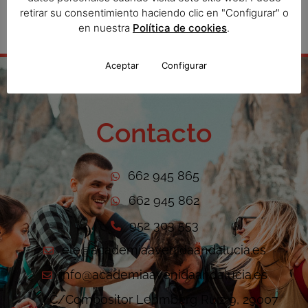
retirar su consentimiento haciendo clic en "Configurar" o
en nuestra
Política de cookies
.
Aceptar
Configurar
Contacto
662 945 865
662 945 862
952 303 553
ele@academiaavenidaandalucia.es
info@academiaavenidaandalucia.es
C/Compositor Lehmberg Ruiz 9, 29007