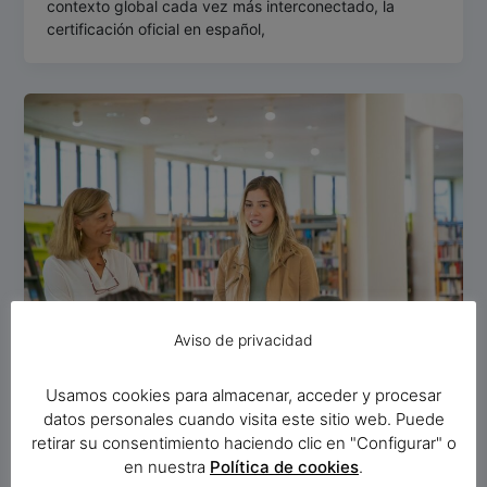
contexto global cada vez más interconectado, la
certificación oficial en español,
Aviso de privacidad
Usamos cookies para almacenar, acceder y procesar
datos personales cuando visita este sitio web. Puede
Estudiantes extranjeros
retirar su consentimiento haciendo clic en "Configurar" o
Cómo Puedes Aprender Español: Trucos
en nuestra
Política de cookies
.
Y Consejos [Guía Completa]