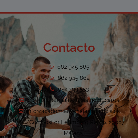
Contacto
662 945 865
662 945 862
952 303 553
ele@academiaavenidaandalucia.es
info@academiaavenidaandalucia.es
C/Compositor Lehmberg Ruiz 9, 29007
Málaga