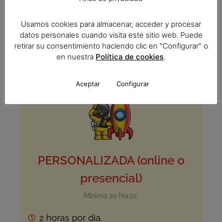
Clases individuales
Clases privadas para grupos
Usamos cookies para almacenar, acceder y procesar
datos personales cuando visita este sitio web. Puede
Cursos de preparación DELE
retirar su consentimiento haciendo clic en "Configurar" o
en nuestra
Política de cookies
.
*Cursos de ELE Verano
Aceptar
Configurar
PERSONALIZADA (online o
presencial)
Mínimo 20 horas.
2 horas por día.