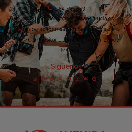
952 303 553
ele@academiaavenidaandalucia.es
info@academiaavenidaandalucia.es
C/Compositor Lehmberg Ruiz 9, 29007
Málaga
Síguenos