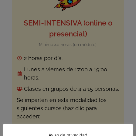
SEMI-INTENSIVA (online o
presencial)
Mínimo 40 horas (un módulo).
2 horas por día.
Lunes a viernes de 17:00 a 19:00
horas.
Clases en grupos de 4 a 15 personas.
Se imparten en esta modalidad los
siguientes cursos (haz clic para
acceder):
Cursos para fines específicos
Aviso de privacidad