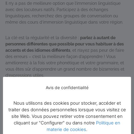
Il n’y a pas de meilleure option que l’immersion linguistique
avec des locuteurs natifs. Participez à des échanges
linguistiques, recherchez des groupes de conversation ou
même des cours d’immersion linguistique dans votre région.
La clé est la régularité et la diversité :
parlez à autant de
personnes différentes que possible pour vous habituer à des
accents et des idiomes différents
, et n’ayez pas peur de faire
des erreurs – c’est la meilleure façon d’apprendre ! Vous
améliorerez à la fois votre phonétique et votre grammaire, et
vous êtes sûr d’apprendre un grand nombre de bizarreries et
d’expressions utiles.
Avis de confidentialité
Nous utilisons des cookies pour stocker, accéder et
traiter des données personnelles lorsque vous visitez ce
site Web. Vous pouvez retirer votre consentement en
cliquant sur "Configurer" ou dans notre
Politique en
materie de cookies
.