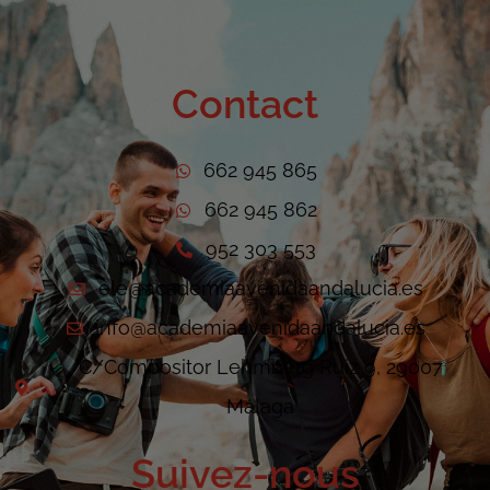
Contact
662 945 865
662 945 862
952 303 553
ele@academiaavenidaandalucia.es
info@academiaavenidaandalucia.es
C/Compositor Lehmberg Ruiz 9, 29007
Málaga
Suivez-nous