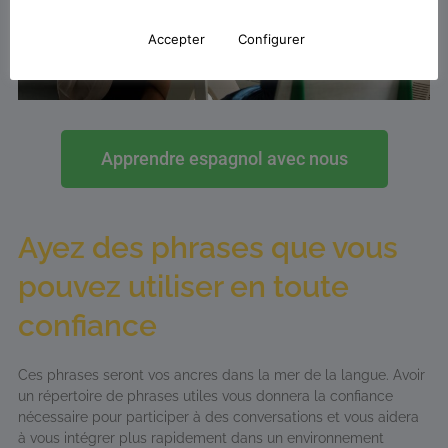
Accepter
Configurer
Apprendre espagnol avec nous
Ayez des phrases que vous
pouvez utiliser en toute
confiance
Ces phrases seront vos ancres dans la mer de la langue. Avoir
un répertoire de phrases utiles vous donnera la confiance
nécessaire pour participer à des conversations et vous aidera
à vous intégrer plus rapidement dans un environnement