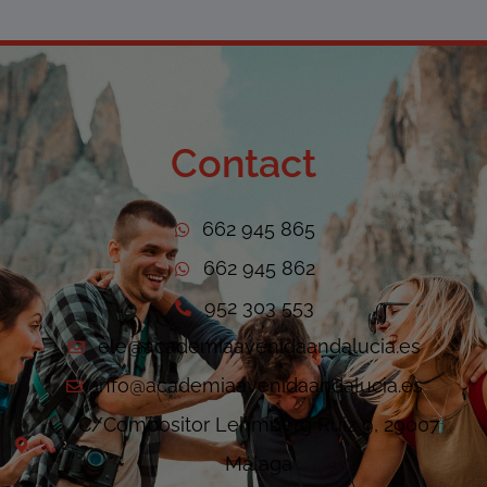
Contact
662 945 865
662 945 862
952 303 553
ele@academiaavenidaandalucia.es
info@academiaavenidaandalucia.es
C/Compositor Lehmberg Ruiz 9, 29007
Málaga