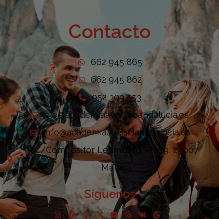
Contacto
662 945 865
662 945 862
952 303 553
ele@academiaavenidaandalucia.es
info@academiaavenidaandalucia.es
C/Compositor Lehmberg Ruiz 9, 29007
Málaga
Síguenos