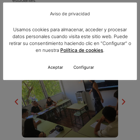
estudiantes.
Se utiliza tanto material didáctico en formato papel
Aviso de privacidad
como otros recursos en formato electrónico.
El uso de nuestra plataforma y las pantallas interactivas
Usamos cookies para almacenar, acceder y procesar
con las que cuentan todas nuestras aulas, nos permiten
datos personales cuando visita este sitio web. Puede
acceder a las nuevas tecnologías con el fin de
innovar
retirar su consentimiento haciendo clic en "Configurar" o
en el ámbito de la educación
, siendo su impacto en los
en nuestra
Política de cookies
.
alumnos muy enriquecedor y positivo.
Aceptar
Configurar